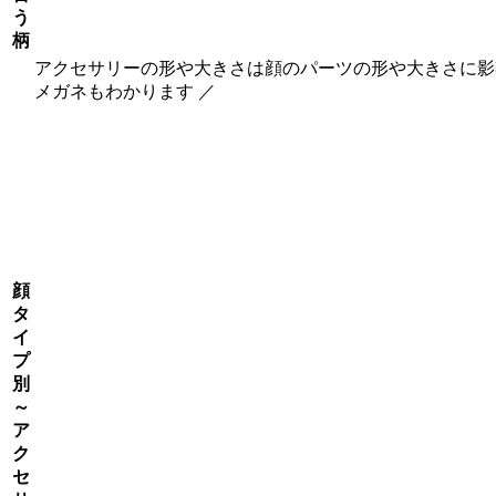
う
柄
アクセサリーの形や大きさは顔のパーツの形や大きさに影
メガネもわかります ／
顔
タ
イ
プ
別
～
ア
ク
セ