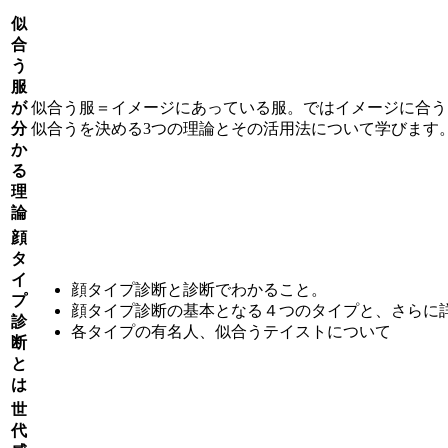
似
合
う
服
が
似合う服＝イメージにあっている服。ではイメージに合う
分
似合うを決める3つの理論とその活用法について学びます
か
る
理
論
顔
タ
イ
顔タイプ診断と診断でわかること。
プ
顔タイプ診断の基本となる４つのタイプと、さらに
診
各タイプの有名人、似合うテイストについて
断
と
は
世
代