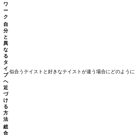
ワ
ー
ク
自
分
と
異
な
る
タ
イ
似合うテイストと好きなテイストが違う場合にどのように
プ
へ
近
づ
け
る
方
法
総
合