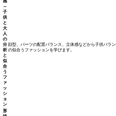
感
～
子
供
と
大
人
の
分
顔型、パーツの配置バランス、立体感などから子供バラン
析
の似合うファッションを学びます。
と
似
合
う
フ
ァ
ッ
シ
ョ
ン
形