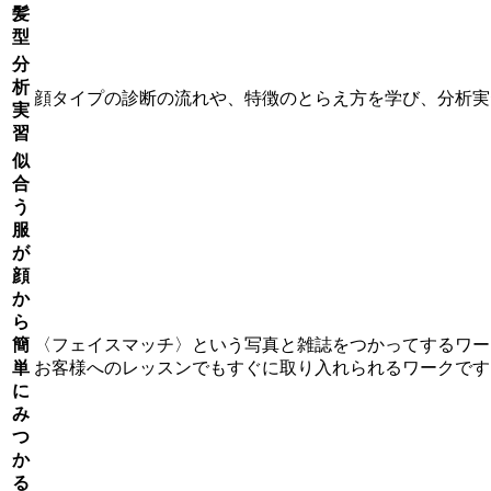
髪
型
分
析
顔タイプの診断の流れや、特徴のとらえ方を学び、分析実
実
習
似
合
う
服
が
顔
か
ら
簡
〈フェイスマッチ〉
という写真と雑誌をつかってするワー
単
お客様へのレッスンでもすぐに取り入れられるワークです
に
み
つ
か
る