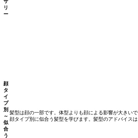
サ
リ
ー
顔
タ
イ
プ
別
髪型は顔の一部です。体型よりも顔による影響が大きいで
～
顔タイプ別に似合う髪型を学びます。髪型のアドバイスは
似
合
う