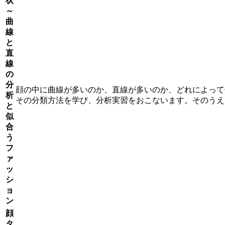
状
～
曲
線
と
直
線
の
分
顔の中に曲線が多いのか、直線が多いのか、どれによって
析
その分類方法を学び、分析実習をおこないます。そのうえ
と
似
合
う
フ
ァ
ッ
シ
ョ
ン
顔
タ