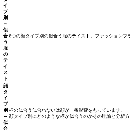
イ
プ
別
～
似
合
8つの顔タイプ別の似合う服のテイスト、ファッションブ
う
服
の
テ
イ
ス
ト
顔
タ
イ
プ
別
柄の似合う似合わないは顔が一番影響をもっています。
～
顔タイプ別にどのような柄が似合うのかその理論と分析方
似
合