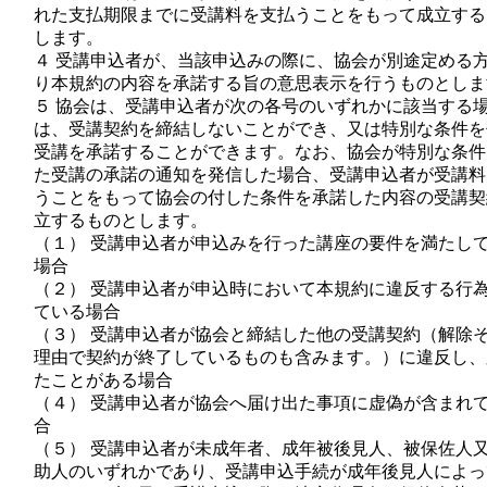
れた支払期限までに受講料を支払うことをもって成立する
します。
４ 受講申込者が、当該申込みの際に、協会が別途定める
り本規約の内容を承諾する旨の意思表示を行うものとしま
５ 協会は、受講申込者が次の各号のいずれかに該当する
は、受講契約を締結しないことができ、又は特別な条件を
受講を承諾することができます。なお、協会が特別な条件
た受講の承諾の通知を発信した場合、受講申込者が受講料
うことをもって協会の付した条件を承諾した内容の受講契
立するものとします。
（１） 受講申込者が申込みを行った講座の要件を満たし
場合
（２） 受講申込者が申込時において本規約に違反する行
ている場合
（３） 受講申込者が協会と締結した他の受講契約（解除
理由で契約が終了しているものも含みます。）に違反し、
たことがある場合
（４） 受講申込者が協会へ届け出た事項に虚偽が含まれ
合
（５） 受講申込者が未成年者、成年被後見人、被保佐人
助人のいずれかであり、受講申込手続が成年後見人によっ