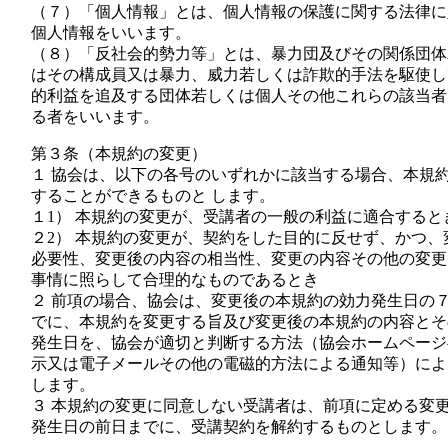
（７）「個人情報」とは、個人情報の保護に関する法律に
個人情報をいいます。
（８）「反社会的勢力等」とは、暴力団及びその関係団体
はその構成員又は暴力、威力若しくは詐欺的手法を駆使し
的利益を追及する団体若しくは個人その他これらの該当者
る者をいいます。
第３条（本規約の変更）
１ 協会は、以下の各号のいずれかに該当する場合、本規
することができるものと します。
１1） 本規約の変更が、受講者の一般の利益に適合すると
２2） 本規約の変更が、契約をした目的に反せず、かつ、
必要性、変更後の内容の相当性、変更の内容その他の変更
事情に照らして合理的なものであるとき
２ 前項の場合、協会は、変更後の本規約の効力発生日の
でに、本規約を変更する旨及び変更後の本規約の内容とそ
発生日を、協会が適切と判断する方法（協会ホームページ
示又は電子メールその他の電磁的方法による通知等）によ
します。
３ 本規約の変更に同意しない受講者は、前項に定める変
発生日の前日までに、受講契約を解約するものとします。