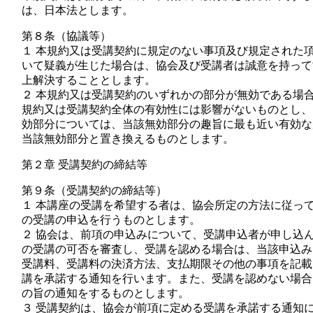
は、日本法とします。
第８条（協議等）
１ 本規約又は受講契約に規定のない事項及び規定された
いて疑義が生じた場合は、協会及び受講者は誠意を持って
上解決することとします。
２ 本規約又は受講契約のいずれかの部分が無効である場
規約又は受講契約全体の有効性には影響がないものとし、
効部分については、当該無効部分の趣旨に最も近い有効な
当該無効部分と置き換えるものとします。
第２章 受講契約の締結等
第９条（受講契約の締結等）
１ 本講座の受講を希望する者は、協会所定の方法に従っ
の受講の申込を行うものとします。
２ 協会は、前項の申込みについて、受講申込者が申し込
の受講の可否を審査し、受講を認める場合は、当該申込み
受講料、受講料の決済方法、支払期限その他の事項を記載
講を承諾する通知を行います。また、受講を認めない場合
の旨の通知をするものとします。
３ 受講契約は、協会が前項に定める受講を承諾する通知