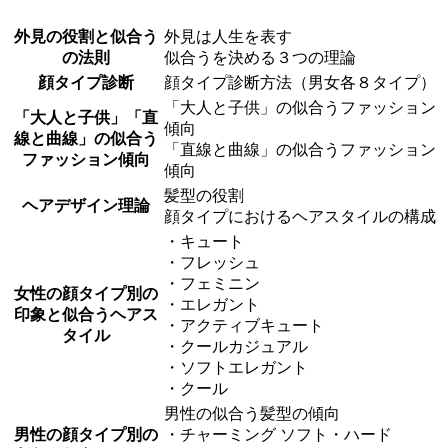
外見の役割と似合う
外見は人生を表す
の法則
似合うを決める３つの理論
顔タイプ診断
顔タイプ診断方法（男女各８タイプ）
「大人と子供」の似合うファッション
「大人と子供」「直
傾向
線と曲線」の似合う
「直線と曲線」の似合うファッション
ファッション傾向
傾向
髪型の役割
ヘアデザイン理論
顔タイプにおけるヘアスタイルの構成
・キュート
・フレッシュ
・フェミニン
女性の顔タイプ別の
・エレガント
印象と似合うヘアス
・アクティブキュート
タイル
・クールカジュアル
・ソフトエレガント
・クール
男性の似合う髪型の傾向
男性の顔タイプ別の
・チャーミング ソフト・ハード