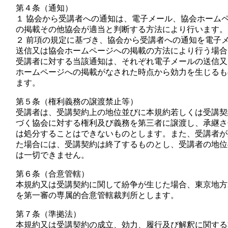
第４条（通知）
１ 協会から受講者への通知は、電子メール、協会ホーム
の掲載その他協会が適当と判断する方法により行います。
２ 前項の規定に基づき、協会から受講者への通知を電子
送信又は協会ホームページへの掲載の方法により行う場合
受講者に対する当該通知は、それぞれ電子メールの送信又
ホームページへの掲載がなされた時点から効力を生じるも
ます。
第５条（権利義務の譲渡禁止等）
受講者は、受講契約上の地位並びに本規約若しくは受講契
づく協会に対する権利及び義務を第三者に譲渡し、承継さ
は処分することはできないものとします。また、受講者が
た場合には、受講契約は終了するものとし、受講者の地位
は一切できません。
第６条（合意管轄）
本規約又は受講契約に関して紛争が生じた場合、東京地方
を第一審の専属的合意管轄裁判所とします。
第７条（準拠法）
本規約又は受講契約の成立、効力、履行及び解釈に関する