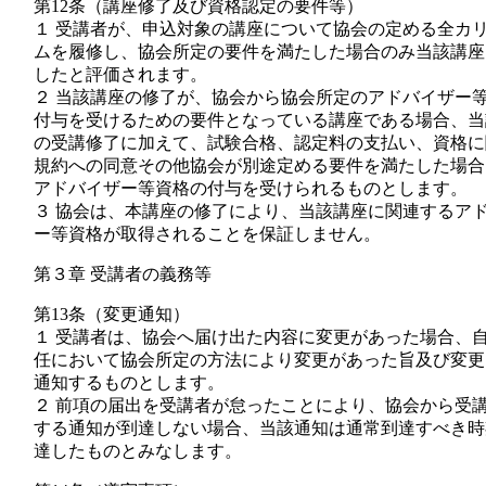
第12条（講座修了及び資格認定の要件等）
１ 受講者が、申込対象の講座について協会の定める全カ
ムを履修し、協会所定の要件を満たした場合のみ当該講座
したと評価されます。
２ 当該講座の修了が、協会から協会所定のアドバイザー
付与を受けるための要件となっている講座である場合、当
の受講修了に加えて、試験合格、認定料の支払い、資格に
規約への同意その他協会が別途定める要件を満たした場合
アドバイザー等資格の付与を受けられるものとします。
３ 協会は、本講座の修了により、当該講座に関連するア
ー等資格が取得されることを保証しません。
第３章 受講者の義務等
第13条（変更通知）
１ 受講者は、協会へ届け出た内容に変更があった場合、
任において協会所定の方法により変更があった旨及び変更
通知するものとします。
２ 前項の届出を受講者が怠ったことにより、協会から受
する通知が到達しない場合、当該通知は通常到達すべき時
達したものとみなします。